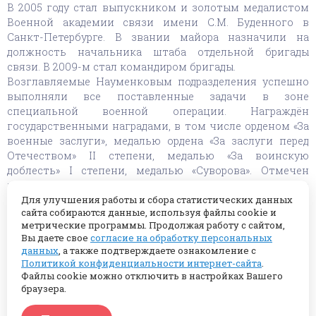
В 2005 году стал выпускником и золотым медалистом
Военной академии связи имени С.М. Буденного в
Санкт-Петербурге. В звании майора назначили на
должность начальника штаба отдельной бригады
связи. В 2009-м стал командиром бригады.
Возглавляемые Науменковым подразделения успешно
выполняли все поставленные задачи в зоне
специальной военной операции. Награждён
государственными наградами, в том числе орденом «За
военные заслуги», медалью ордена «За заслуги перед
Отечеством» II степени, медалью «За воинскую
доблесть» I степени, медалью «Суворова». Отмечен
ведомственными медалями, среди которых «За боевые
отличия», «Участнику специальной военной операции,
Для улучшения работы и сбора статистических данных
сайта собираются данные, используя файлы cookie и
знаком «Почетный радист».
метрические программы. Продолжая работу с сайтом,
Исполняя обязанности начальника Подольского
Вы даете свое
согласие на обработку персональных
местного гарнизона, занимался организацией
данных
, а также подтверждаете ознакомление с
мероприятий по патриотическому и духовно-
Политикой конфиденциальности интернет-сайта
.
нравственному воспитанию. Способствовал развитию
Файлы cookie можно отключить в настройках Вашего
движения «Юнармия» в округе и регионе. После
браузера.
увольнения из рядов Вооружённых Сил РФ работал