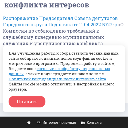
конфликта интересов
Распоряжение Председателя Совета депутатов
Городского округа Подольск от 11.04.2022 №27-р
«О
Комиссии по соблюдению требований к
служебному поведению муниципальных
служащих и урегулированию конфликта
интересов»
Для улучшения работы и сбора статистических данных
сайта собираются данные, используя файлы cookie и
Выписка из протокола заседанияКомиссии по
метрические программы. Продолжая работу с сайтом,
соблюдению требований к служебному
Вы даете свое
согласие на обработку персональных
данных
, а также подтверждаете ознакомление с
поведению
муниципальных служащих и
Политикой конфиденциальности интернет-сайта
.
урегулированию конфликта интересов в Совете
Файлы cookie можно отключить в настройках Вашего
депутатов Городского округа Подольск от
браузера.
09.06.2022
Принять
Интернет-приемная
Контакты