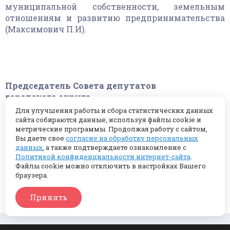
муниципальной собственности, земельным
отношениям и развитию предпринимательства
(Максимович П.И).
Председатель Совета депутатов
городского округа
Подольск Д.Н.
Для улучшения работы и сбора статистических данных
Машков
сайта собираются данные, используя файлы cookie и
метрические программы. Продолжая работу с сайтом,
Вы даете свое
согласие на обработку персональных
Глава городского
данных
, а также подтверждаете ознакомление с
округа
Политикой конфиденциальности интернет-сайта
.
Н.И.Пестов
Файлы cookie можно отключить в настройках Вашего
браузера.
вернуться в каталог
Принять