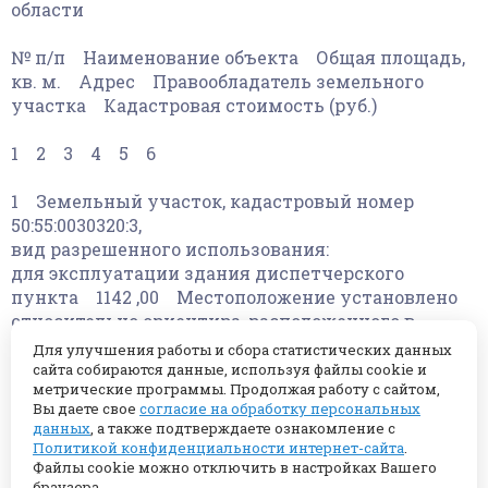
области
№ п/п Наименование объекта Общая площадь,
кв. м. Адрес Правообладатель земельного
участка Кадастровая стоимость (руб.)
1 2 3 4 5 6
1 Земельный участок, кадастровый номер
50:55:0030320:3,
вид разрешенного использования:
для эксплуатации здания диспетчерского
пункта 1142 ,00 Местоположение установлено
относительно ориентира, расположенного в
границах участка, почтовый адрес ориентира:
Для улучшения работы и сбора статистических данных
обл. Московская,
сайта собираются данные, используя файлы cookie и
метрические программы. Продолжая работу с сайтом,
г. Подольск,
Вы даете свое
согласие на обработку персональных
ул. Курская, дом 6 Московская область
данных
, а также подтверждаете ознакомление с
6092969,7
Политикой конфиденциальности интернет-сайта
.
Файлы cookie можно отключить в настройках Вашего
браузера.