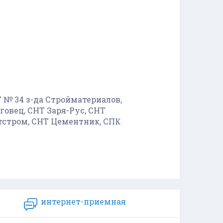
 № 34 з-да Стройматериалов,
овец, СНТ Заря-Рус, СНТ
тстром, СНТ Цементник, СПК
интернет-приемная