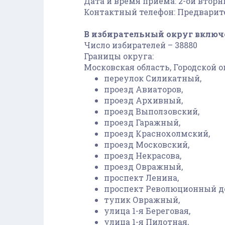
Дата и время приема: 2-ой вторни
Контактный телефон: Предварите
В избирательный округ включ
Число избирателей – 38880
Границы округа:
Московская область, Городской о
переулок Силикатный,
проезд Авиаторов,
проезд Архивный,
проезд Выползовский,
проезд Гаражный,
проезд Краснохолмский,
проезд Московский,
проезд Некрасова,
проезд Овражный,
проспект Ленина,
проспект Революционный дома: 31
тупик Овражный,
улица 1-я Береговая,
улица 1-я Пилотная,