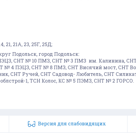
21, 21А, 23, 25Г, 25Д;
круг Подольск, город Подольск:
 ПЭЦЗ, СНТ № 10 ПМЗ, СНТ № 3 ПМЗ им. Калинина, СНТ
 № 4 ПЭЦЗ, СНТ № 8 ПМЗ, СНТ Висячий мост, СНТ Вог
ик, СНТ Ручей, СНТ Садовод- Любитель, СНТ Силика
облстрой-1, ТСН Колос, КС № 5 ПЭМЗ, СНТ № 2 ГОРСО.
Версия для cлабовидящих