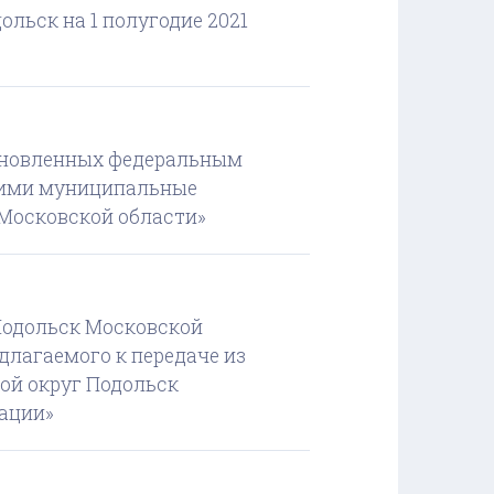
Скача
льск на 1 полугодие 2021
тановленных федеральным
Скача
щими муниципальные
 Московской области»
 Подольск Московской
Скача
длагаемого к передаче из
ой округ Подольск
ации»